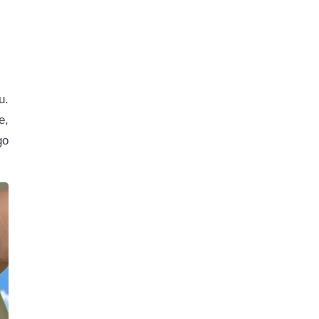
u.
e,
go