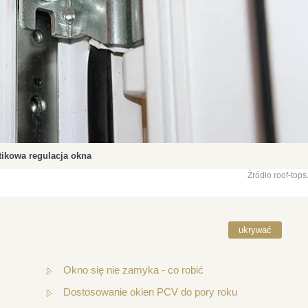
tikowa regulacja okna
Źródło roof-tops
ukrywać
Okno się nie zamyka - co robić
Dostosowanie okien PCV do pory roku