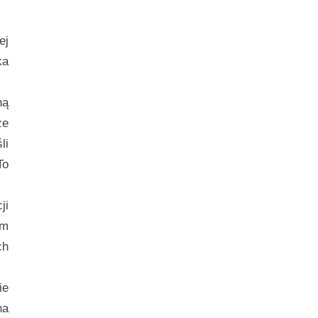
ej
ka
ną
że
li
To
ji
em
ch
ie
na