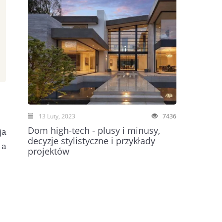
13 Luty, 2023
7436
Dom high-tech - plusy i minusy,
ja
decyzje stylistyczne i przykłady
 a
projektów