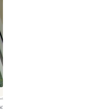
net
ić