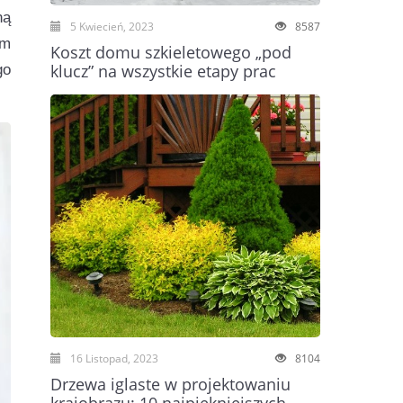
ną
5 Kwiecień, 2023
8587
em
Koszt domu szkieletowego „pod
klucz” na wszystkie etapy prac
go
16 Listopad, 2023
8104
Drzewa iglaste w projektowaniu