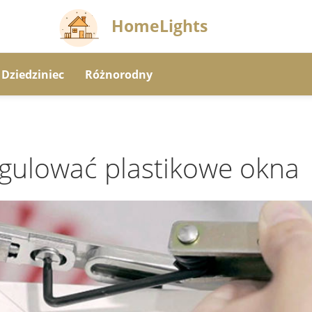
HomeLights
Dziedziniec
Różnorodny
gulować plastikowe okna