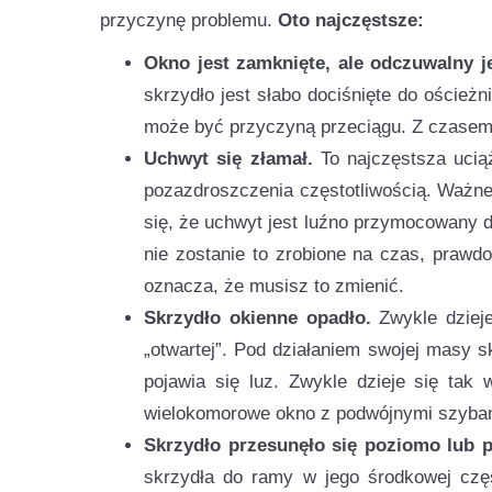
przyczynę problemu.
Oto najczęstsze:
Okno jest zamknięte, ale odczuwalny j
skrzydło jest słabo dociśnięte do ościeżni
może być przyczyną przeciągu. Z czasem p
Uchwyt się złamał.
To najczęstsza ucią
pozazdroszczenia częstotliwością. Ważne j
się, że uchwyt jest luźno przymocowany d
nie zostanie to zrobione na czas, prawd
oznacza, że musisz to zmienić.
Skrzydło okienne opadło.
Zwykle dzieje
„otwartej”. Pod działaniem swojej masy 
pojawia się luz. Zwykle dzieje się tak
wielokomorowe okno z podwójnymi szyba
Skrzydło przesunęło się poziomo lub 
skrzydła do ramy w jego środkowej częś