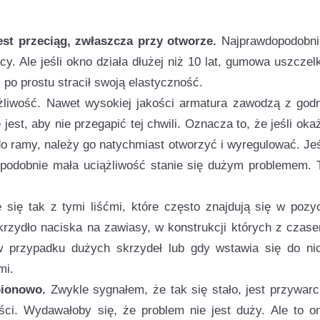
est przeciąg, zwłaszcza przy otworze.
Najprawdopodobni
cy. Ale jeśli okno działa dłużej niż 10 lat, gumowa uszczel
o prostu stracił swoją elastyczność.
żliwość. Nawet wysokiej jakości armatura zawodzą z god
est, aby nie przegapić tej chwili. Oznacza to, że jeśli oka
o ramy, należy go natychmiast otworzyć i wyregulować. Jeś
opodobnie mała uciążliwość stanie się dużym problemem. 
 się tak z tymi liśćmi, które często znajdują się w pozyc
skrzydło naciska na zawiasy, w konstrukcji których z czas
 w przypadku dużych skrzydeł lub gdy wstawia się do ni
mi.
pionowo.
Zwykle sygnałem, że tak się stało, jest przywarc
ci. Wydawałoby się, że problem nie jest duży. Ale to o