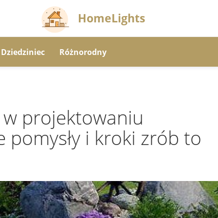
HomeLights
Dziedziniec
Różnorodny
e w projektowaniu
e pomysły i kroki zrób to