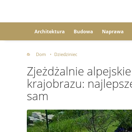
Architektura
Budowa
Naprawa
Dom
Dziedziniec
Zjeżdżalnie alpejski
krajobrazu: najlepsz
sam