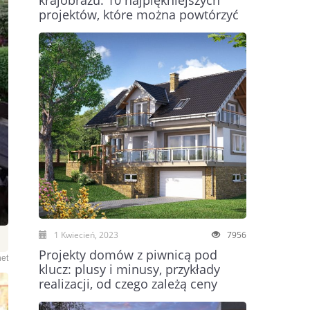
krajobrazu: 10 najpiękniejszych
projektów, które można powtórzyć
1 Kwiecień, 2023
7956
Projekty domów z piwnicą pod
net
klucz: plusy i minusy, przykłady
realizacji, od czego zależą ceny