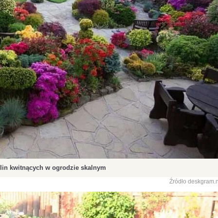
lin kwitnących w ogrodzie skalnym
Źródło deskgram.