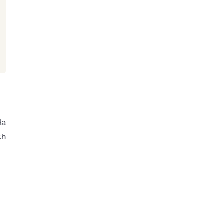
ła
ch