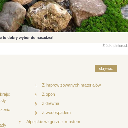
te to dobry wybór do nasadzeń
Źródło pinterest
ukrywać
Z improwizowanych materiałów
raju:
Z opon
ysły
z drewna
zenia
Z wodospadem
Alpejskie wzgórze z mostem
łady