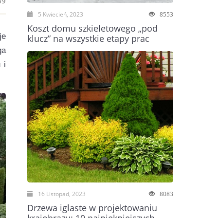
69
5 Kwiecień, 2023
8553
Koszt domu szkieletowego „pod
je
klucz” na wszystkie etapy prac
ga
 i
16 Listopad, 2023
8083
Drzewa iglaste w projektowaniu