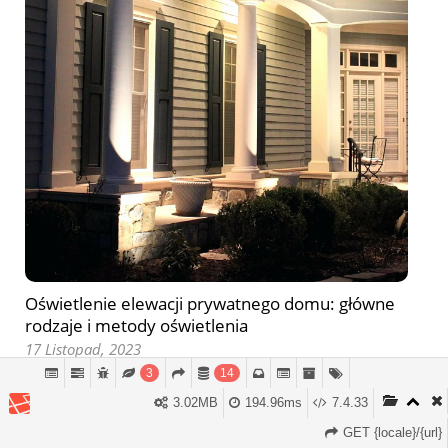
Oświetlenie elewacji prywatnego domu: główne
rodzaje i metody oświetlenia
17 Listopad, 2023
3
14
3.02MB
194.96ms
7.4.33
GET {locale}/{url}