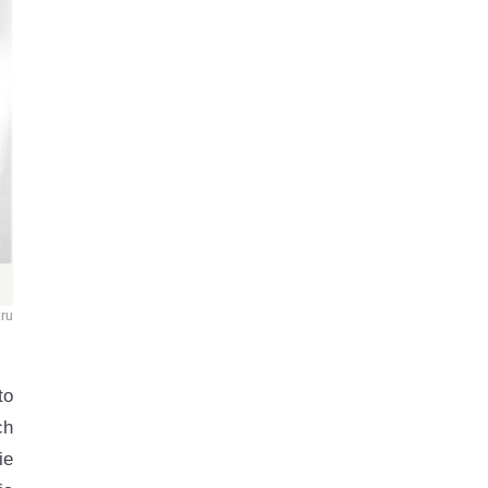
ru
to
ch
ie