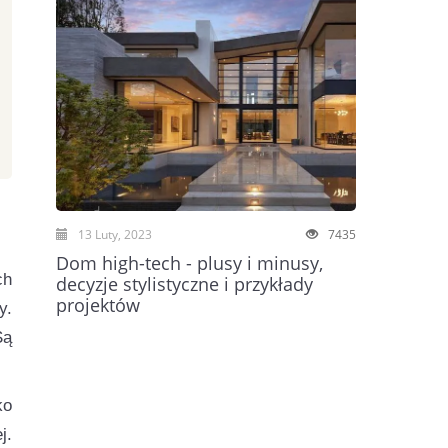
13 Luty, 2023
7435
Dom high-tech - plusy i minusy,
ch
decyzje stylistyczne i przykłady
projektów
y.
Są
ko
j.