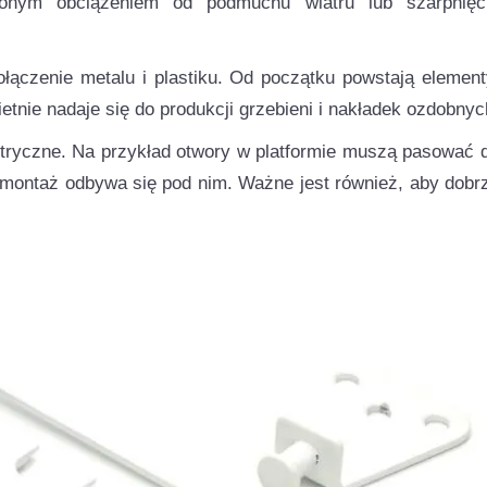
zonym obciążeniem od podmuchu wiatru lub szarpnięc
połączenie metalu i plastiku. Od początku powstają element
etnie nadaje się do produkcji grzebieni i nakładek ozdobnyc
tryczne. Na przykład otwory w platformie muszą pasować 
li montaż odbywa się pod nim. Ważne jest również, aby dobr