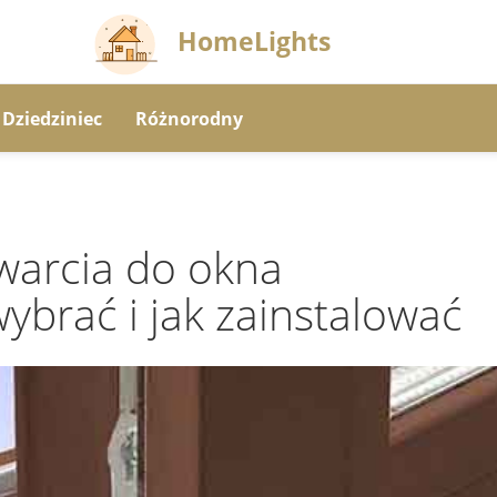
HomeLights
Dziedziniec
Różnorodny
twarcia do okna
wybrać i jak zainstalować