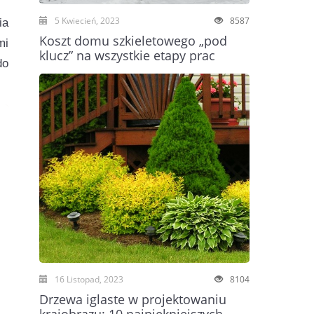
5 Kwiecień, 2023
8587
ia
Koszt domu szkieletowego „pod
mi
klucz” na wszystkie etapy prac
do
16 Listopad, 2023
8104
Drzewa iglaste w projektowaniu