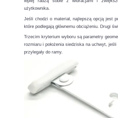
lepiej radzą sobie z wibracjami i zwięks
użytkownika.
Jeśli chodzi o materiał, najlepszą opcją jest 
które podlegają głównemu obciążeniu. Drugi świ
Trzecim kryterium wyboru są parametry geome
rozmiaru i położenia siedziska na uchwyt, jeś
przylegały do ramy.