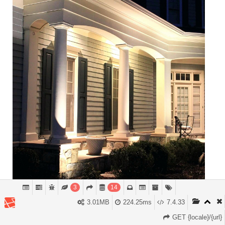
3
14
Oświetlenie elewacji prywatnego domu: główne
3.01MB
224.25ms
7.4.33
rodzaje i metody oświetlenia
GET {locale}/{url}
17 Listopad, 2023