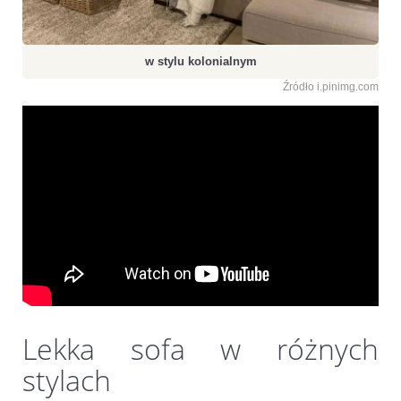
w stylu kolonialnym
Źródło i.pinimg.com
Przydatne wideo
Lekka sofa w różnych
stylach