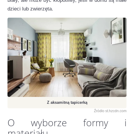
biały, ale może być kłopotliwy, jeśli w domu są małe
dzieci lub zwierzęta.
Z aksamitną tapicerką
Źródło st.hzcdn.com
O wyborze formy i
materiału