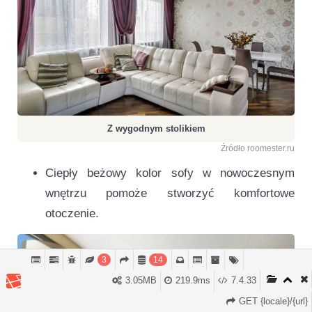
Z wygodnym stolikiem
Źródło roomester.ru
Ciepły beżowy kolor sofy w nowoczesnym
wnętrzu pomoże stworzyć komfortowe
otoczenie.
3
14
3.05MB
219.9ms
7.4.33
GET {locale}/{url}