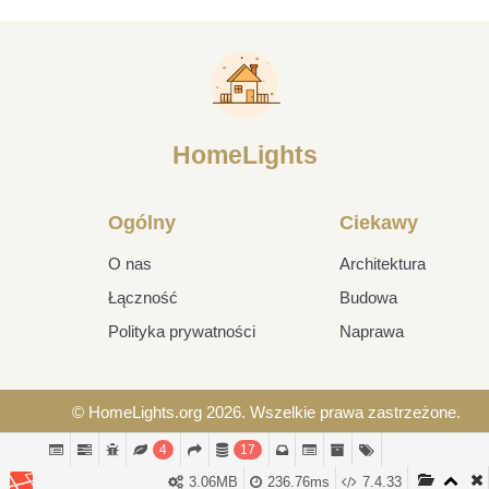
HomeLights
Ogólny
Ciekawy
O nas
Architektura
Łączność
Budowa
Polityka prywatności
Naprawa
© HomeLights.org 2026. Wszelkie prawa zastrzeżone.
4
17
3.06MB
236.76ms
7.4.33