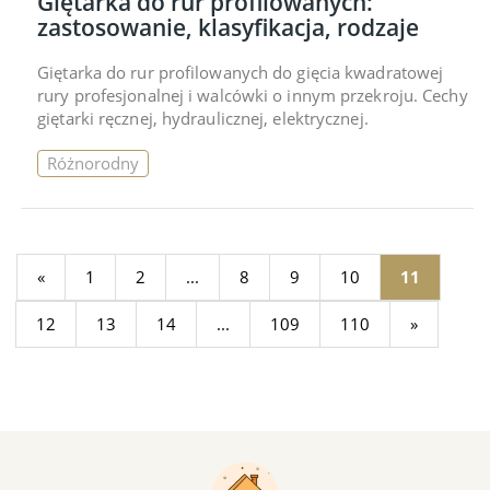
Giętarka do rur profilowanych:
zastosowanie, klasyfikacja, rodzaje
Giętarka do rur profilowanych do gięcia kwadratowej
rury profesjonalnej i walcówki o innym przekroju. Cechy
giętarki ręcznej, hydraulicznej, elektrycznej.
Różnorodny
«
1
2
...
8
9
10
11
12
13
14
...
109
110
»