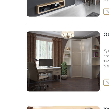
Р
О
Кут
пр
як
різ
Р