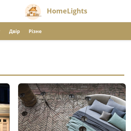
HomeLights
т
Двір
Різне