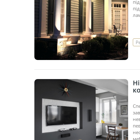
пі
під
ла
Р
Ні
ко
Сп
за
не
пе
не
ме