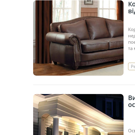
Ко
ві
Ко
не
по
та
Р
В
о
Ос