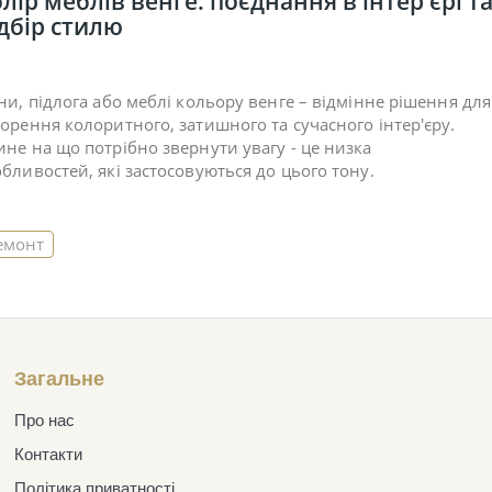
лір меблів венге: поєднання в інтер'єрі т
дбір стилю
іни, підлога або меблі кольору венге – відмінне рішення для
ворення колоритного, затишного та сучасного інтер'єру.
ине на що потрібно звернути увагу - це низка
обливостей, які застосовуються до цього тону.
емонт
Загальне
Про нас
Контакти
Політика приватності