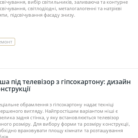
дсвічування, вибір світильників, заливаюча та контурне
свічування, світлодіодні, металогалогенні та натрієві
мпи, підсвічування фасаду знизу.
емонт
ша під телевізор з гіпсокартону: дизайн
нструкції
еціальне обрамлення з гіпсокартону надає техніці
вершеного вигляду. Найпростішим варіантом ніші є
велика задня стінка, у яку встановлюється телевізор
вного розміру. Для вибору форми та розміру конструкції,
обхідно враховувати площу кімнати та розташування
блів.