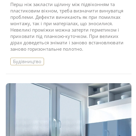
Перш ніж закласти щілину між підвіконням та
пластиковим вікном, треба визначити винуватця
проблеми. Дефекти виникають як при помилках
монтажу, так і при матеріалах, що зносилися.
Невеликі проміжки можна затерти герметиком і
приховати під планкою-куточком. При великих
дірах доведеться знімати і заново встановлювати
заново горизонтальне полотно.
Будівництво