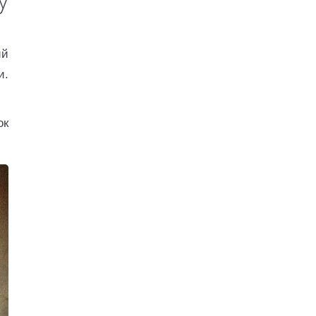
ий
и.
ок