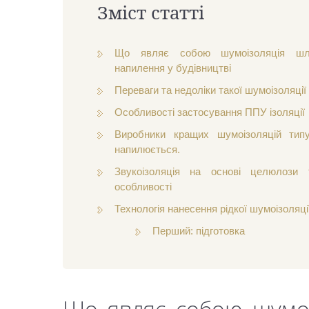
Зміст статті
Що являє собою шумоізоляція шл
напилення у будівництві
Переваги та недоліки такої шумоізоляції
Особливості застосування ППУ ізоляції
Виробники кращих шумоізоляцій тип
напилюється.
Звукоізоляція на основі целюлози 
особливості
Технологія нанесення рідкої шумоізоляці
Перший: підготовка
Що являє собою шумоі