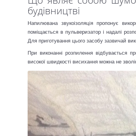
будівництві
Напилювана звукоізоляція пропонує викори
поміщається в пульверизатор і надалі розп
Для приготування цього засобу зазвичай ви
При виконанні розпилення відбувається пр
високої швидкості висихання можна не звол