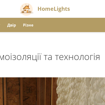
HomeLights
т
Двір
Різне
оізоляції та технологія