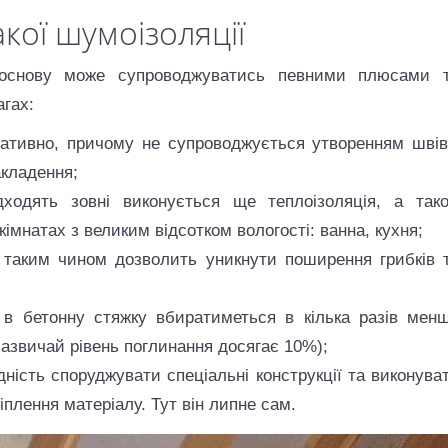
кої шумоізоляції
 основу може супроводжуватись певними плюсами 
гах:
ративно, причому не супроводжується утворенням швів
акладення;
дходять зовні виконується ще теплоізоляція, а так
кімнатах з великим відсотком вологості: ванна, кухня;
я таким чином дозволить уникнути поширення грибків 
в бетонну стяжку вбиратиметься в кілька разів мен
 зазвичай рівень поглинання досягає 10%);
дність споруджувати спеціальні конструкції та виконува
іплення матеріалу. Тут він липне сам.