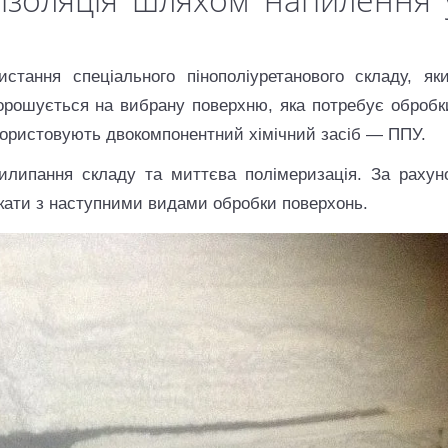
стання спеціального пінополіуретанового складу, як
орошується на вибрану поверхню, яка потребує обробк
користовують двокомпонентний хімічний засіб — ППУ.
илипання складу та миттєва полімеризація. За рахун
ікати з наступними видами обробки поверхонь.