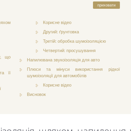
приховати
яхом
Корисне відео
Другий: ґрунтовка
Третій: обробка шумоізоляцією
Четвертий: просушування
у, що
Напилювана звукоізоляція для авто
Плюси та мінуси використання рідкої
та її
шумоізоляції для автомобілів
Корисне відео
ї
Висновок
золяція шляхом напилення 