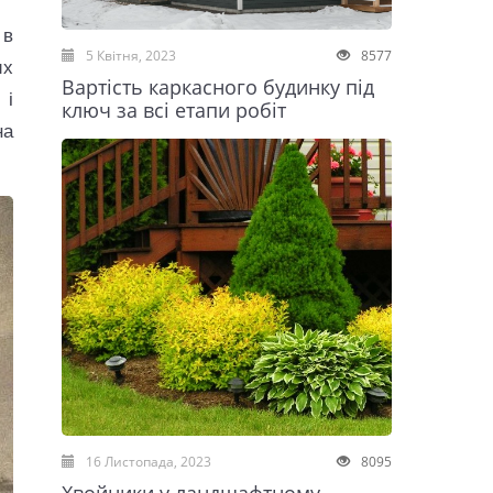
 в
5 Квітня, 2023
8577
их
Вартість каркасного будинку під
 і
ключ за всі етапи робіт
на
16 Листопада, 2023
8095