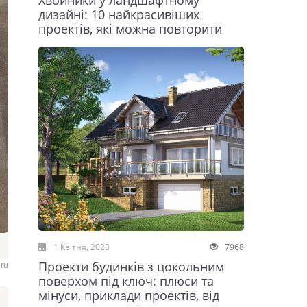
Хвойники у ландшафтному
дизайні: 10 найкрасивіших
проектів, які можна повторити
1 Квітня, 2023
7968
Проекти будинків з цокольним
ru
поверхом під ключ: плюси та
мінуси, приклади проектів, від