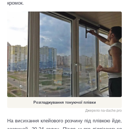
кромок.
Розгладжування тонуючої плівки
Джерело na-dache.pro
На висихання клейового розчину під плівкою йде,