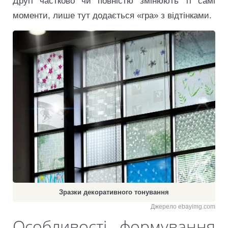
Другі частково чи повністю змінюють ті самі
моменти, лише тут додається «гра» з відтінками.
Зразки декоративного тонування
Джерело ebayimg.com
Особливості формування