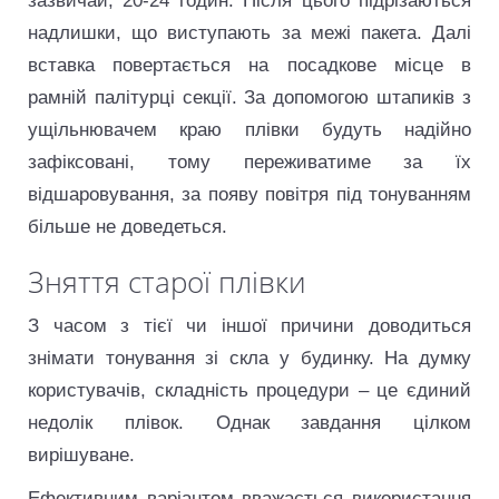
зазвичай, 20-24 годин. Після цього підрізаються
надлишки, що виступають за межі пакета. Далі
вставка повертається на посадкове місце в
рамній палітурці секції. За допомогою штапиків з
ущільнювачем краю плівки будуть надійно
зафіксовані, тому переживатиме за їх
відшаровування, за появу повітря під тонуванням
більше не доведеться.
Зняття старої плівки
З часом з тієї чи іншої причини доводиться
знімати тонування зі скла у будинку. На думку
користувачів, складність процедури – це єдиний
недолік плівок. Однак завдання цілком
вирішуване.
Ефективним варіантом вважається використання