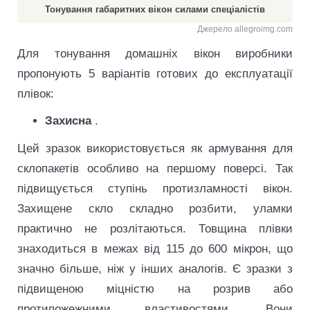
Тонування габаритних вікон силами спеціалістів
Джерело allegroimg.com
Для тонування домашніх вікон виробники
пропонують 5 варіантів готових до експлуатації
плівок:
Захисна
.
Цей зразок використовується як армування для
склопакетів особливо на першому поверсі. Так
підвищується ступінь протизламності вікон.
Захищене скло складно розбити, уламки
практично не розлітаються. Товщина плівки
знаходиться в межах від 115 до 600 мікрон, що
значно більше, ніж у інших аналогів. Є зразки з
підвищеною міцністю на розрив або
протипожежними властивостями. Вони