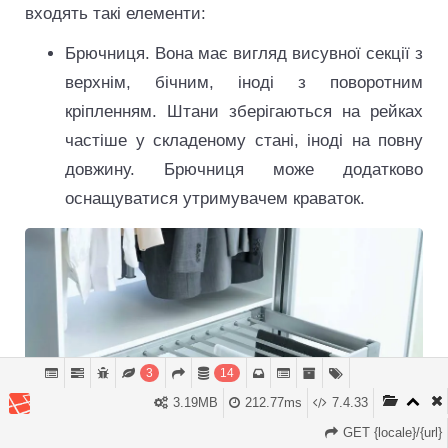
входять такі елементи:
Брючниця. Вона має вигляд висувної секції з
верхнім, бічним, іноді з поворотним
кріпленням. Штани зберігаються на рейках
частіше у складеному стані, іноді на повну
довжину. Брючниця може додатково
оснащуватися утримувачем краваток.
3
14
3.19MB
212.77ms
7.4.33
GET {locale}/{url}