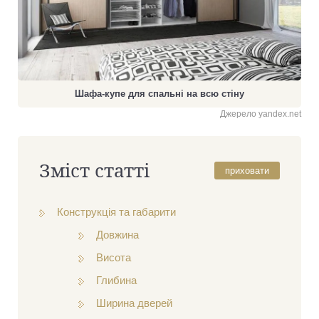
Шафа-купе для спальні на всю стіну
Джерело yandex.net
Зміст статті
приховати
Конструкція та габарити
Довжина
Висота
Глибина
Ширина дверей