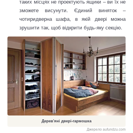
таких місцях не проектують ящики – ви їх не
зможете висунути. Єдиний виняток –
чотиридверна шафа, в якій двері можна
зрушити так, щоб відкрити будь-яку секцію.
Дерев'яні двері-гармошка
Джерело aufundzu.com